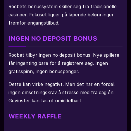
Roobets bonussystem skiller seg fra tradisjonelle
casinoer. Fokuset ligger på løpende belønninger
fremfor engangstilbud.
INGEN NO DEPOSIT BONUS
Roobet tilbyr ingen no deposit bonus. Nye spillere
får ingenting bare for å registrere seg. Ingen
gratisspinn, ingen bonuspenger.
Dette kan virke negativt. Men det har en fordel:
ingen omsetningskrav å stresse med fra dag én.
Gevinster kan tas ut umiddelbart.
WEEKLY RAFFLE