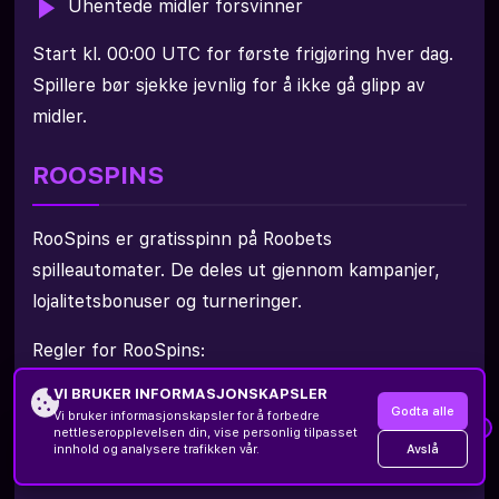
Uhentede midler forsvinner
Start kl. 00:00 UTC for første frigjøring hver dag.
Spillere bør sjekke jevnlig for å ikke gå glipp av
midler.
ROOSPINS
RooSpins er gratisspinn på Roobets
spilleautomater. De deles ut gjennom kampanjer,
lojalitetsbonuser og turneringer.
Regler for RooSpins:
VI BRUKER INFORMASJONSKAPSLER
Utløper etter 7 dager (med mindre annet er
Godta alle
Vi bruker informasjonskapsler for å forbedre
×
oppgitt)
nettleseropplevelsen din, vise personlig tilpasset
Avslå
innhold og analysere trafikken vår.
200 % Innskuddsbonus
Registrering
Verdi: $1 per spinn (standard)