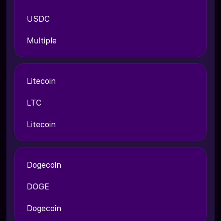
USDC
Multiple
Litecoin
LTC
Litecoin
Dogecoin
DOGE
Dogecoin