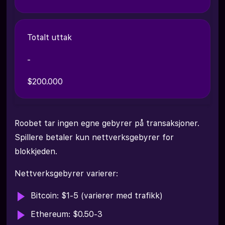
Totalt uttak
-
$200.000
Roobet tar ingen egne gebyrer på transaksjoner.
Spillere betaler kun nettverksgebyrer for
blokkjeden.
Nettverksgebyrer varierer:
Bitcoin: $1-5 (varierer med trafikk)
Ethereum: $0.50-3