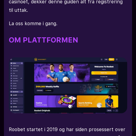
casinoet, dekker denne guiden alt fra registrering
til uttak.
La oss komme i gang.
OM PLATTFORMEN
Roobet startet i 2019 og har siden prosessert over