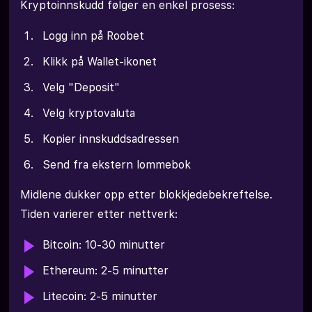
Kryptoinnskudd følger en enkel prosess:
Logg inn på Roobet
Klikk på Wallet-ikonet
Velg "Deposit"
Velg kryptovaluta
Kopier innskuddsadressen
Send fra ekstern lommebok
Midlene dukker opp etter blokkjedebekreftelse.
Tiden varierer etter nettverk:
Bitcoin: 10-30 minutter
Ethereum: 2-5 minutter
Litecoin: 2-5 minutter