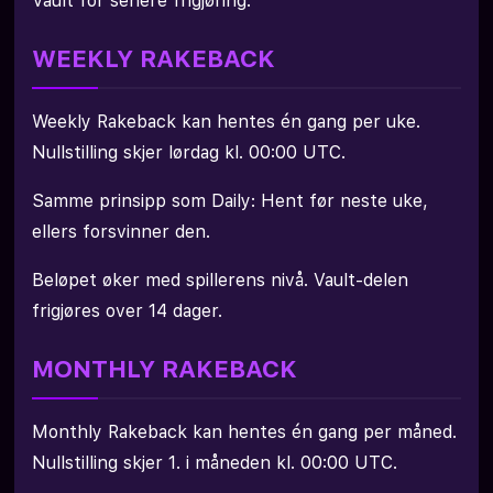
Vault for senere frigjøring.
WEEKLY RAKEBACK
Weekly Rakeback kan hentes én gang per uke.
Nullstilling skjer lørdag kl. 00:00 UTC.
Samme prinsipp som Daily: Hent før neste uke,
ellers forsvinner den.
Beløpet øker med spillerens nivå. Vault-delen
frigjøres over 14 dager.
MONTHLY RAKEBACK
Monthly Rakeback kan hentes én gang per måned.
Nullstilling skjer 1. i måneden kl. 00:00 UTC.